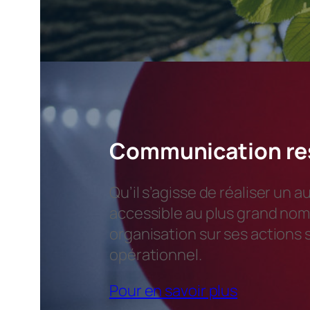
Communication res
Qu’il s’agisse de réaliser u
accessible au plus grand no
organisation sur ses actions
opérationnel.
Pour en savoir plus