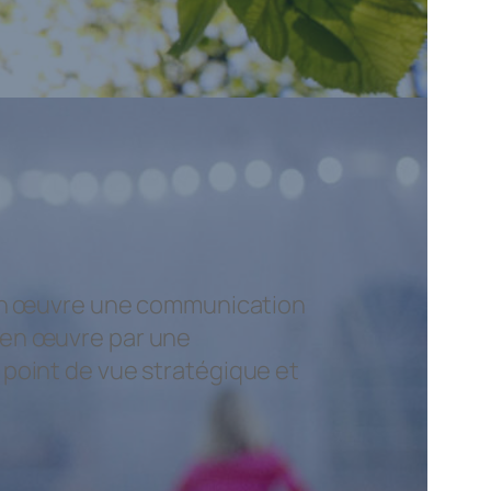
e en œuvre une communication
 en œuvre par une
 point de vue stratégique et