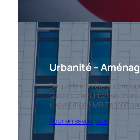
Urbanité – Aménag
De quelle manière accompagne
Quelle communication chantie
(r)évolution ? MELT accompagn
Pour en savoir plus