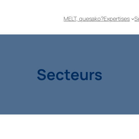
MELT, quesako?
Expertises
S
Secteurs