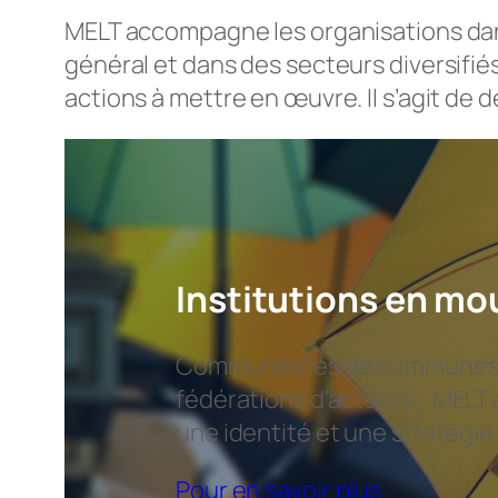
MELT accompagne les organisations dans
général et dans des secteurs diversifiés
actions à mettre en œuvre. Il s’agit 
Institutions en m
Communautés de communes fus
fédérations d’acteurs… MELT ai
une identité et une stratégie
Pour en savoir plus