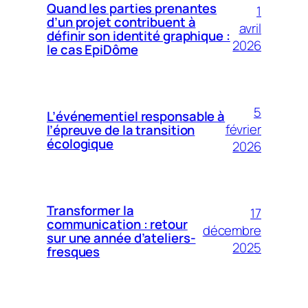
Quand les parties prenantes
1
d’un projet contribuent à
avril
définir son identité graphique :
2026
le cas EpiDôme
5
L’événementiel responsable à
février
l’épreuve de la transition
écologique
2026
Transformer la
17
communication : retour
décembre
sur une année d’ateliers-
2025
fresques